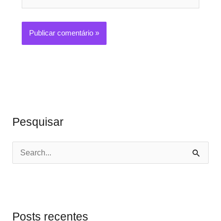
Pesquisar
P
e
s
q
Posts recentes
u