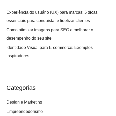
i
Experiência do usuário (UX) para marcas: 5 dicas
s
essenciais para conquistar e fidelizar clientes
a
Como otimizar imagens para SEO e melhorar o
r
desempenho do seu site
p
Identidade Visual para E-commerce: Exemplos
o
Inspiradores
r
:
Categorias
Design e Marketing
Empreendedorismo