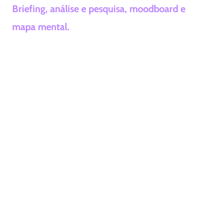
Briefing, análise e pesquisa, moodboard e
mapa mental.
Nesta etapa inicial, mergulhamos fundo na
essência da sua marca. Coletamos informações
detalhadas através de um briefing completo,
realizamos uma análise minuciosa e pesquisa
de mercado. Em seguida, criamos um
moodboard inspirador e um mapa mental
estruturado, definindo a base visual e
estratégica para o desenvolvimento do projeto.