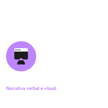
organizamos todos os arquivos e finalizamos
um protótipo beta, garantindo que cada
detalhe esteja perfeito antes da entrega final.
03. Apresentação
Narrativa verbal e visual.
Damos vida à sua marca através de uma