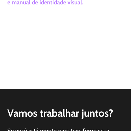
e manual de identidade visual.
Fornecemos todos os elementos essenciais da
sua identidade visual. Você recebe o logo
finalizado, assinaturas visuais, grafismos,
ícones, e suas aplicações práticas. Além disso,
entregamos um manual de identidade visual
completo.
Vamos trabalhar juntos?
Se você está pronto para transformar sua