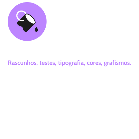
02. Desenvolvimento
Rascunhos, testes, tipografia, cores, grafismos.
Na etapa de Desenvolvimento,
transformamos ideias em realidade. Criamos
rascunhos e realizamos testes, definindo
tipografia, cores e grafismos que capturam a
essência da sua marca. Desenvolvemos
elementos visuais e suas aplicações,