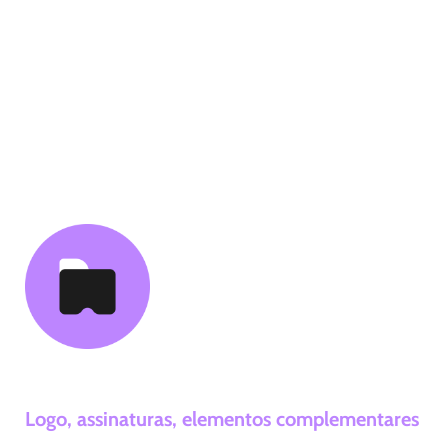
narrativa verbal e visual poderosa. Criamos
uma apresentação envolvente que conta a
história da sua marca de maneira clara e
cativante, destacando cada elemento visual e
seu significado.
04. Entrega
Logo, assinaturas, elementos complementares