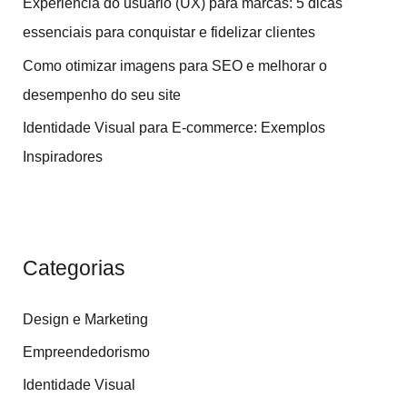
Experiência do usuário (UX) para marcas: 5 dicas
s
essenciais para conquistar e fidelizar clientes
a
Como otimizar imagens para SEO e melhorar o
r
desempenho do seu site
p
Identidade Visual para E-commerce: Exemplos
o
Inspiradores
r
:
Categorias
Design e Marketing
Empreendedorismo
Identidade Visual