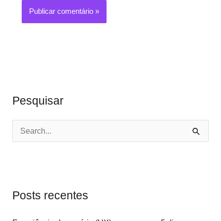
Pesquisar
P
e
s
q
Posts recentes
u
i