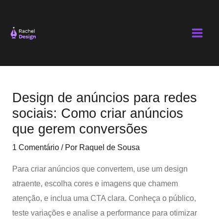
Ir
Main
para
Men
o
conteúdo
Post
navigation
Design de anúncios para redes
sociais: Como criar anúncios
que gerem conversões
1 Comentário
/ Por
Raquel de Sousa
Para criar anúncios que convertem, use um design
atraente, escolha cores e imagens que chamem
atenção, e inclua uma CTA clara. Conheça o público,
teste variações e analise a performance para otimizar