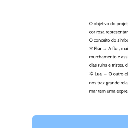
O objetivo do projet
cor rosa representar
O conceito do símbo
✲
Flor
→ A flor, mai
murchamento e assim
dias ruins e tristes
✲
Lua
→ O outro ele
nos traz grande re
mar tem uma expre