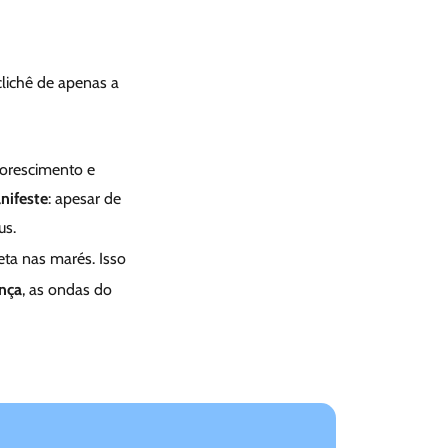
clichê de apenas a
florescimento e
nifeste
: apesar de
us.
reta nas marés. Isso
nça
, as ondas do