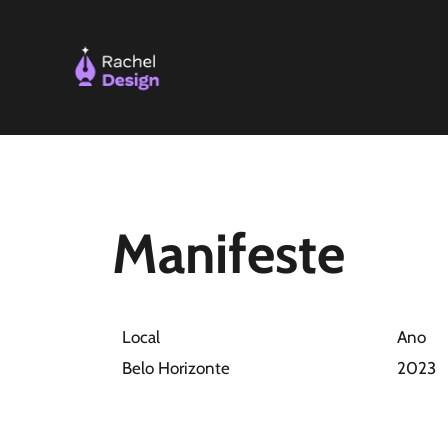
Ir
para
o
conteúdo
Manifeste
Local
Ano
Belo Horizonte
2023