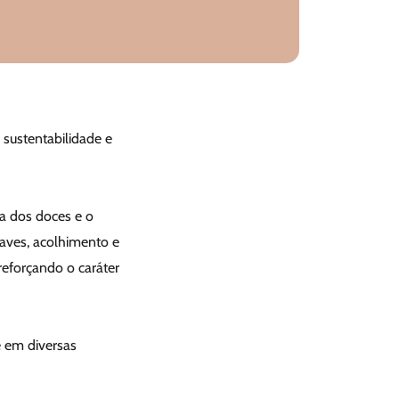
 sustentabilidade e
za dos doces e o
uaves, acolhimento e
reforçando o caráter
e em diversas