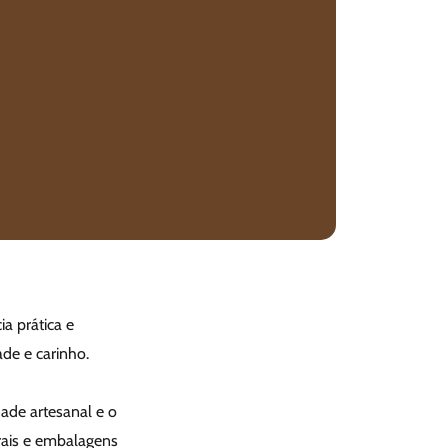
a prática e
de e carinho.
dade artesanal e o
rais e embalagens